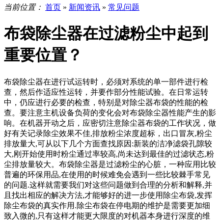
当前位置：
首页
»
新闻资讯
»
常见问题
布袋除尘器在过滤粉尘中起到
重要位置？
布袋除尘器在进行试运转时，必须对系统的单一部件进行检
查，然后作适应性运转，并要作部分性能试验。在日常运转
中，仍应进行必要的检查，特别是对除尘器布袋的性能的检
查。要注意主机设备负荷的变化会对布袋除尘器性能产生的影
响。在机器开动之后，应密切注意除尘器布袋的工作状况，做
好有关记录除尘效果不佳,排放粉尘浓度超标，出口冒灰,粉尘
排放量大,可从以下几个方面查找原因:新装的洁净滤袋孔隙较
大,刚开始使用时粉尘通过率较高,尚未达到最佳的过滤状态,粉
尘排放量较大。布袋除尘器是过滤粉尘的心脏，一种应用比较
普遍的环保用品,在使用的时候难免会遇到一些比较棘手常见
的问题.这样就需要我们对这些问题做到合理的分析和解释,并
且找出相应的解决方法,才能够好的进一步使用除尘布袋,发挥
除尘布袋的真实作用.除尘布袋在停电期的维护是需要更加细
致入微的,只有这样才能更大限度的对机器本身进行深度的维