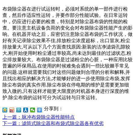
布袋除尘器在进行试运转时，必须对系统的单一部件进行检
查，然后作适应性运转，并要作部分性能试验。在日常运转
中，仍应进行必要的检查，特别是对除尘器布袋的性能的检
查。要注意主机设备负荷的变化会对布袋除尘器性能产生的影
响。在机器开动之后，应密切注意除尘器布袋的工作状况，做
好有关记录除尘效果不佳,排放粉尘浓度超标，出口冒灰,粉尘
排放量大,可从以下几个方面查找原因:新装的洁净滤袋孔隙较
大,刚开始使用时粉尘通过率较高,尚未达到最佳的过滤状态,粉
尘排放量较大。布袋除尘器是过滤粉尘的心脏，一种应用比较
普遍的环保用品,在使用的时候难免会遇到一些比较棘手常见
的问题.这样就需要我们对这些问题做到合理的分析和解释,并
且找出相应的解决方法,才能够好的进一步使用除尘布袋,发挥
除尘布袋的真实作用.除尘布袋在停电期的维护是需要更加细
致入微的,只有这样才能更大限度的对机器本身进行深度的维
护.除尘布袋的运转可分为试运转与日常运转。
分享到：
上一篇
：脉冲布袋除尘器性能特点
下一篇
：滤筒式除尘器和布袋式除尘器各有优劣