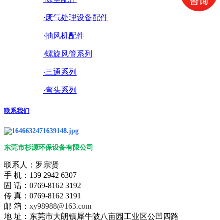
·
废气处理设备配件
·
抽风机配件
·
螺旋风管系列
·
三通系列
·
弯头系列
联系我们
东莞市杉源环保设备有限公司
联系人：罗宗贤
手 机：139 2942 6307
固 话：0769-8162 3192
传 真：0769-8162 3191
邮 箱：
xy98988@163.com
地 址：东莞市大朗镇犀牛陂八亩园工业区公凹四路